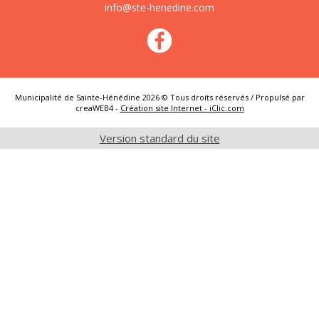
info@ste-henedine.com
Règlements
Répertoire
municipaux
des services et
commerces
Municipalité de Sainte-Hénédine 2026 © Tous droits réservés / Propulsé par
creaWEB4 -
Création site Internet - iClic.com
Version standard du site
Vente de
Rôle
terrains /
d’évaluation
location de
en ligne
logements
neufs