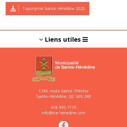
Toponymie Sainte-Hénédine 2025
Liens utiles
L'info-Dinois
Gestion des
matières
résiduelles et
1299, route Sainte-Thérèse
de l'eau potable
Sainte-Hénédine, QC G0S 2R0
418-935-7125
info@ste-henedine.com
Règlements
Répertoire