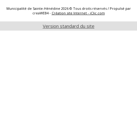
Municipalité de Sainte-Hénédine 2026 © Tous droits réservés / Propulsé par
creaWEB4 -
Création site Internet - iClic.com
Version standard du site
Vente de
Rôle
terrains /
d’évaluation
location de
en ligne
logements
neufs
Dossier
important
en cours