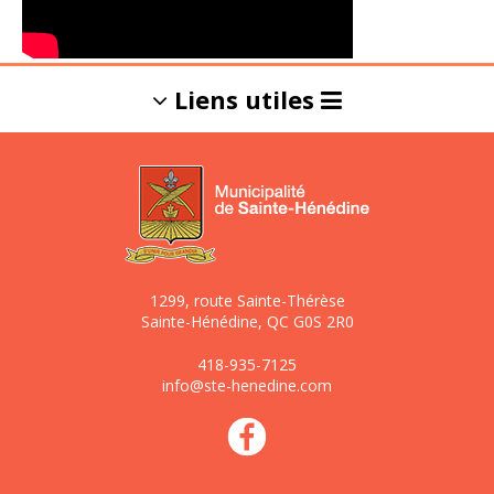
Liens utiles
L'info-Dinois
Gestion des
matières
résiduelles et
1299, route Sainte-Thérèse
de l'eau potable
Sainte-Hénédine, QC G0S 2R0
418-935-7125
info@ste-henedine.com
Règlements
Répertoire
municipaux
des services et
commerces