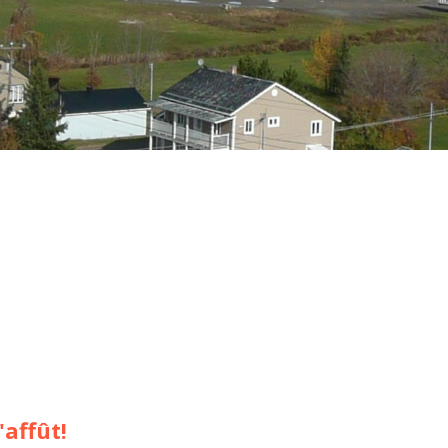
'affût!