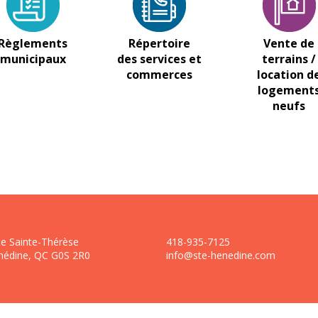
Règlements
Répertoire
Vente de
municipaux
des services et
terrains /
commerces
location d
logement
neufs
te Sainte-Thérèse
418-935-7125
nédine, QC G0S 2R0
info@ste-henedine.com