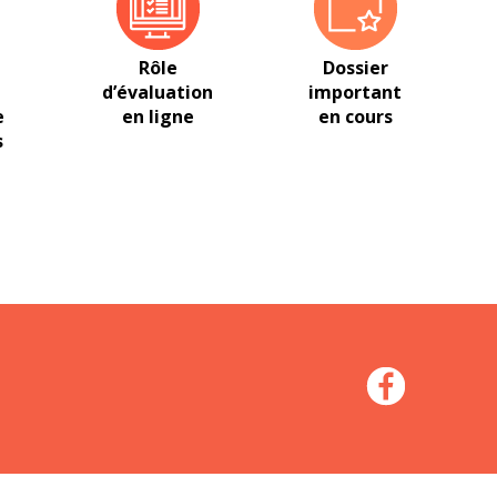
Rôle
Dossier
d’évaluation
important
e
en ligne
en cours
s